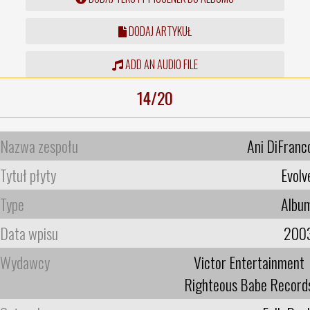
DODAJ ARTYKUŁ
ADD AN AUDIO FILE
14/20
Nazwa zespołu
Ani DiFranc
Tytuł płyty
Evolv
Type
Albu
Data wpisu
200
Wydawcy
Victor Entertainment
Righteous Babe Record