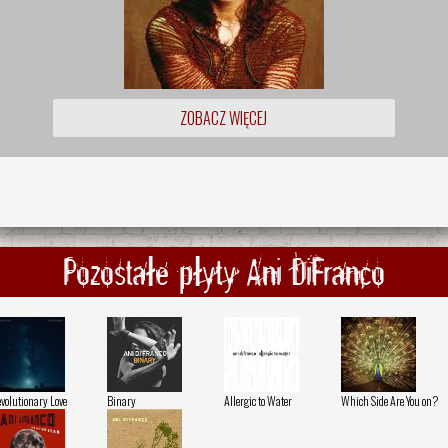
ZOBACZ WIĘCEJ
Pozostałe płyty Ani DiFranco
volutionary Love
Binary
Allergic to Water
Which Side Are You on?