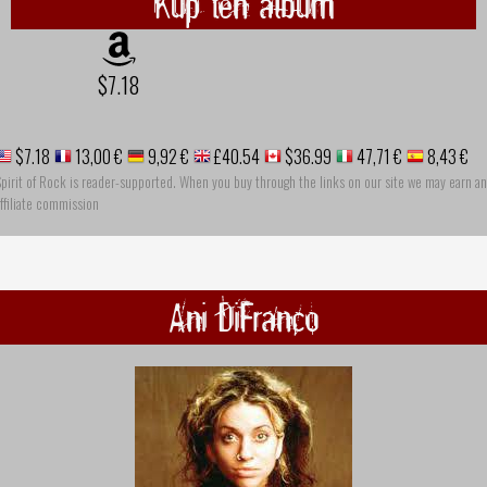
Kup ten album
$7.18
$7.18
13,00 €
9,92 €
£40.54
$36.99
47,71 €
8,43 €
pirit of Rock is reader-supported. When you buy through the links on our site we may earn an
ffiliate commission
Ani DiFranco