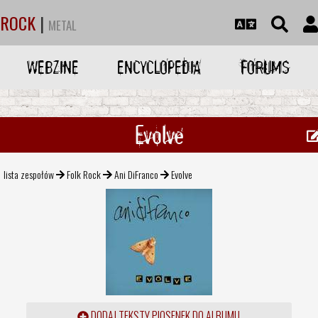
ROCK
|
METAL
WEBZINE
ENCYCLOPEDIA
FORUMS
Evolve
lista zespołów
Folk Rock
Ani DiFranco
Evolve
DODAJ TEKSTY PIOSENEK DO ALBUMU