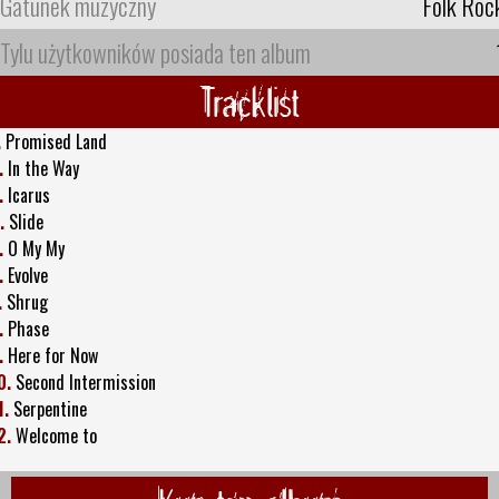
Gatunek muzyczny
Folk Roc
Tylu użytkowników posiada ten album
Tracklist
.
Promised Land
.
In the Way
.
Icarus
.
Slide
.
O My My
.
Evolve
.
Shrug
.
Phase
.
Here for Now
0.
Second Intermission
1.
Serpentine
2.
Welcome to