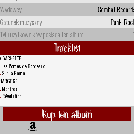
Wydawcy
Combat Record
Gatunek muzyczny
Punk-Roc
Tylu użytkowników posiada ten album
Tracklist
A GACHETTE
.
Les Portes de Bordeaux
.
Sur la Route
HARGE 69
.
Montreal
.
Révolution
Kup ten album