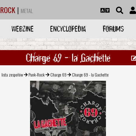
ROCK
|
METAL
WEBZINE
ENCYCLOPEDIA
FORUMS
Charge 69 - la Gachette
lista zespołów
Punk-Rock
Charge 69
Charge 69 - la Gachette