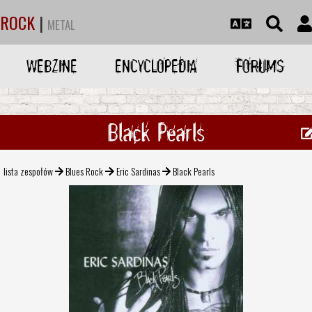
ROCK
|
METAL
WEBZINE
ENCYCLOPEDIA
FORUMS
Black Pearls
lista zespołów
Blues Rock
Eric Sardinas
Black Pearls