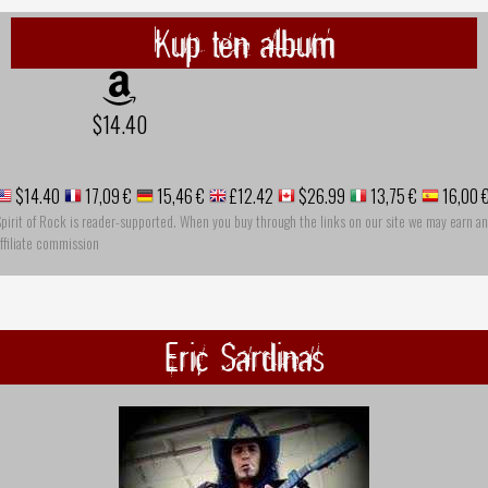
Kup ten album
$14.40
$14.40
17,09 €
15,46 €
£12.42
$26.99
13,75 €
16,00 
pirit of Rock is reader-supported. When you buy through the links on our site we may earn an
ffiliate commission
Eric Sardinas