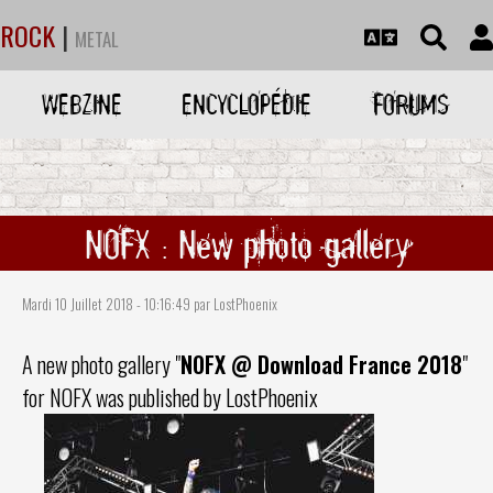
ROCK
|
METAL
WEBZINE
ENCYCLOPÉDIE
FORUMS
NOFX : New photo gallery
Mardi 10 Juillet 2018 - 10:16:49 par LostPhoenix
A new photo gallery "
NOFX
@ Download France 2018
"
for
NOFX
was published by LostPhoenix