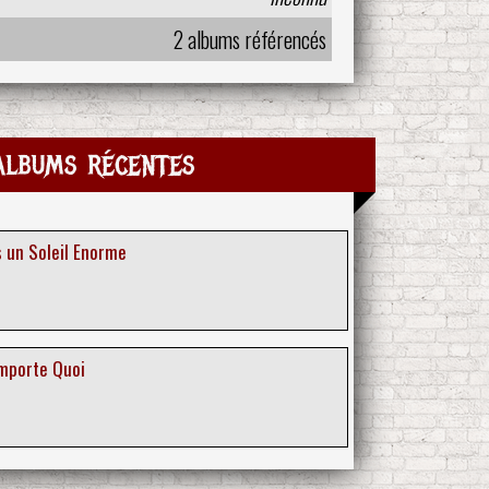
2 albums référencés
albums récentes
us un Soleil Enorme
Importe Quoi