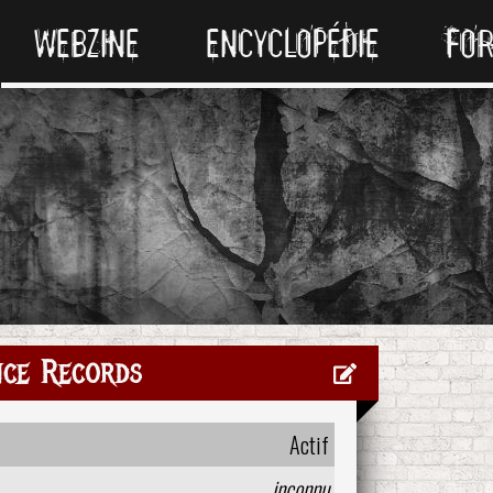
WEBZINE
ENCYCLOPÉDIE
FO
ce Records
Actif
inconnu