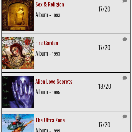
Sex & Religion
17/20
Album -
1993
Fire Garden
17/20
Album -
1993
Alien Love Secrets
18/20
Album -
1995
The Ultra Zone
17/20
Album -
1999