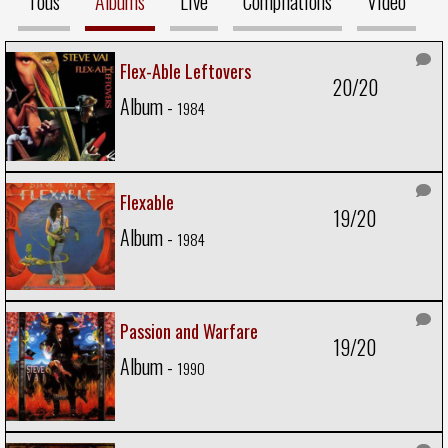
Tous
Albums
Live
Compilations
Video
Flex-Able Leftovers
20/20
Album -
1984
Flexable
19/20
Album -
1984
Passion and Warfare
19/20
Album -
1990