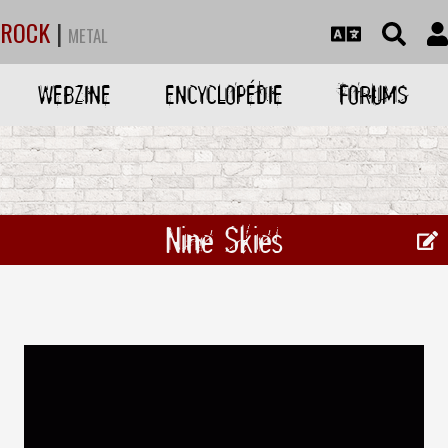
ROCK
|
METAL
WEBZINE
ENCYCLOPÉDIE
FORUMS
Nine Skies