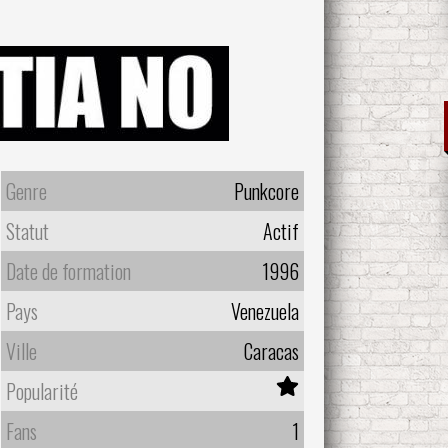
Genre
Punkcore
Statut
Actif
Date de formation
1996
Pays
Venezuela
Ville
Caracas
Popularité
Fans
1