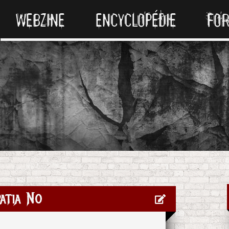
WEBZINE
ENCYCLOPÉDIE
FO
atia No