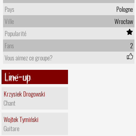
Pays
Pologne
Ville
Wrocław
Popularité
Fans
2
Vous aimez ce groupe?
Line-up
Krzysiek Drogowski
Chant
Wojtek Tymiński
Guitare