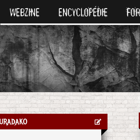
WEBZINE
ENCYCLOPÉDIE
FO
uradako