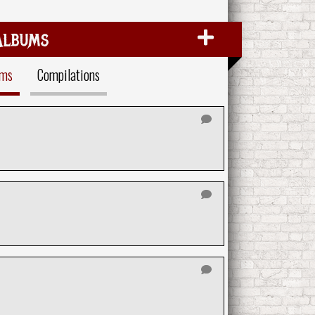
Albums
ums
Compilations