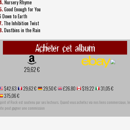
4.
Nursery Rhyme
5.
Good Enough for You
6 Down to Earth
7.
The Inhibition Twist
8.
Dustbins in the Rain
Acheter cet album
29,62 €
$42.63
29,62 €
29,50 €
£26.80
$19.22
31,05 €
375,06 €
pirit of Rock est soutenu par ses lecteurs. Quand vous achetez via nos liens commerciaux, le
site peut gagner une commission