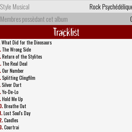
Style Musical
Rock Psychédéliqu
Membres possèdant cet album
Tracklist
.
What Did for the Dinosaurs
.
The Wrong Side
.
Return of the Stylites
.
The Real Deal
.
Our Number
.
Splitting Clingfilm
.
Silver Dart
.
Yo-De-Lo
.
Hold Me Up
0.
Breathe Out
1.
Lost Soul's Day
2.
Candles
3.
Courtrai