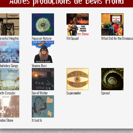
rrorful Heights
Focus on Nature
Hit Squad
What Did for the Dinosau
ledictory Songs
Vavona Burr
rth Circular
Son of Walter
Superseeder
Sprawl
ndon Stone
It Just Is