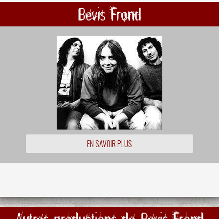
Bevis Frond
EN SAVOIR PLUS
Autres productions de Bevis Frond