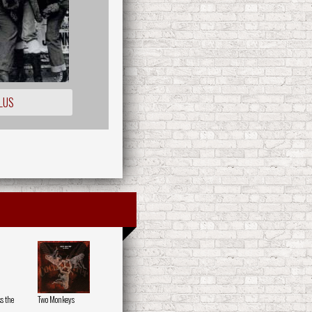
LUS
s the
Two Monkeys