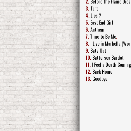
2.
Before the Flame Dies
3.
Tart
4.
Lies ?
5.
East End Girl
6.
Anthem
7.
Time to Be Me
.
8.
I Live in Marbella (Wor
9.
Bats Out
10.
Battersea Bardot
11.
I Feel a Death Comin
12.
Back Home
13.
Goodbye