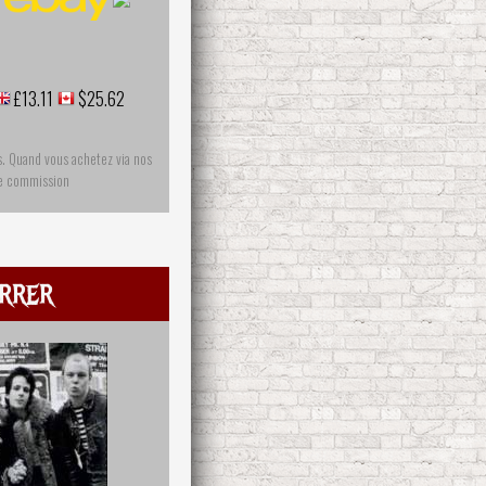
£13.11
$25.62
s. Quand vous achetez via nos
ne commission
rrer