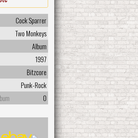
Cock Sparrer
Two Monkeys
Album
1997
Bitzcore
Punk-Rock
lbum
0