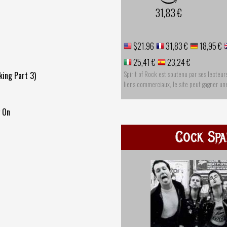
31,83 €
$21.96
31,83 €
18,95 €
25,41 €
23,24 €
Spirit of Rock est soutenu par ses lecteur
king Part 3)
liens commerciaux, le site peut gagner u
g On
Cock Spa