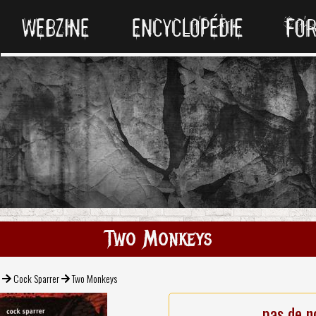
WEBZINE
ENCYCLOPÉDIE
FO
Two Monkeys
k
Cock Sparrer
Two Monkeys
pas de n