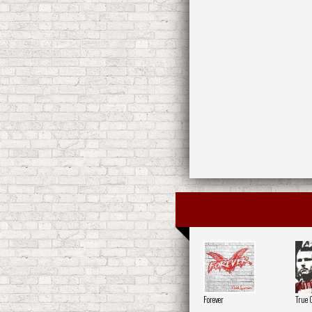
Forever
True 