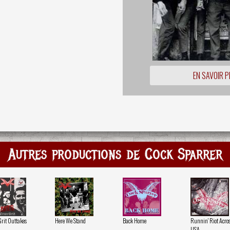
EN SAVOIR P
Autres productions de Cock Sparrer
Grit Outtakes
Here We Stand
Back Home
Runnin' Riot Acros
USA