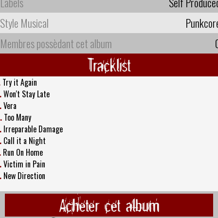
Labels
Self Produce
Style Musical
Punkcor
Membres possèdant cet album
Tracklist
.
Try it Again
.
Won't Stay Late
.
Vera
.
Too Many
.
Irreparable Damage
.
Call it a Night
.
Run On Home
.
Victim in Pain
.
New Direction
Acheter cet album