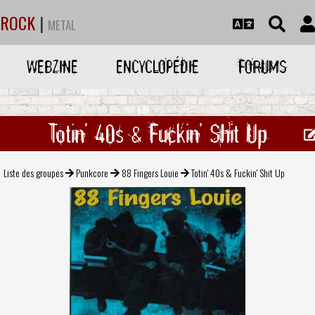
ROCK
|
METAL
WEBZINE
ENCYCLOPÉDIE
FORUMS
Totin' 40s & Fuckin' Shit Up
Liste des groupes
Punkcore
88 Fingers Louie
Totin' 40s & Fuckin' Shit Up