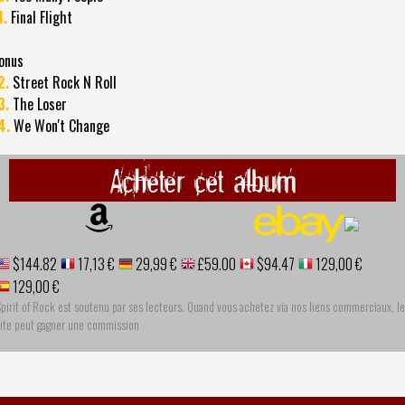
1.
Final Flight
onus
2.
Street Rock N Roll
3.
The Loser
4.
We Won't Change
Acheter cet album
$144.82
17,13 €
29,99 €
£59.00
$94.47
129,00 €
129,00 €
pirit of Rock est soutenu par ses lecteurs. Quand vous achetez via nos liens commerciaux, le
site peut gagner une commission