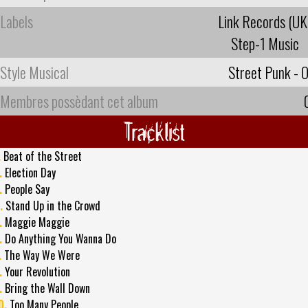
Labels
Link Records (UK
Step-1 Music
Style Musical
Street Punk - O
Membres possèdant cet album
Tracklist
.
Beat of the Street
.
Election Day
.
People Say
.
Stand Up in the Crowd
.
Maggie Maggie
.
Do Anything You Wanna Do
.
The Way We Were
.
Your Revolution
.
Bring the Wall Down
0.
Too Many People