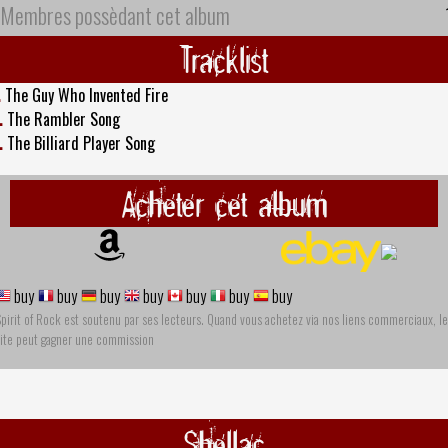
Membres possèdant cet album
Tracklist
.
The Guy Who Invented Fire
.
The Rambler Song
.
The Billiard Player Song
Acheter cet album
buy
buy
buy
buy
buy
buy
buy
pirit of Rock est soutenu par ses lecteurs. Quand vous achetez via nos liens commerciaux, le
site peut gagner une commission
Shellac