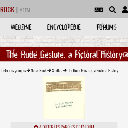
ROCK
|
METAL
WEBZINE
ENCYCLOPÉDIE
FORUMS
The Rude Gesture, a Pictoral History
Liste des groupes
Noise Rock
Shellac
The Rude Gesture, a Pictoral History
AJOUTER LES PAROLES DE L'ALBUM