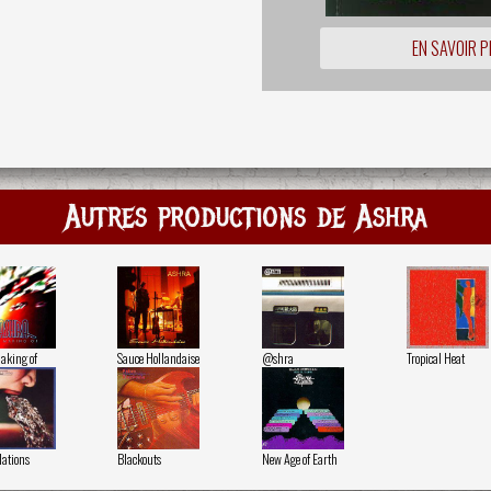
EN SAVOIR P
Autres productions de Ashra
aking of
Sauce Hollandaise
@shra
Tropical Heat
lations
Blackouts
New Age of Earth