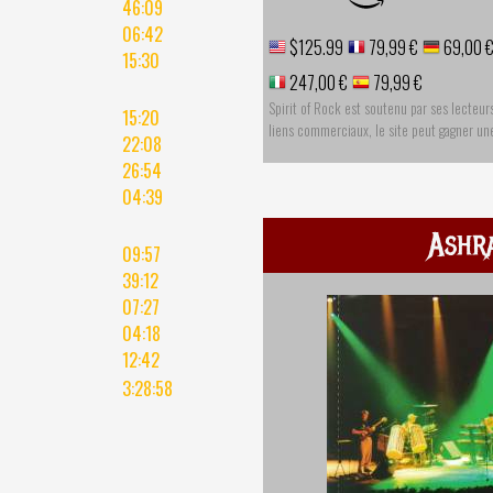
46:09
06:42
$125.99
79,99 €
69,00 
15:30
247,00 €
79,99 €
Spirit of Rock est soutenu par ses lecteur
15:20
liens commerciaux, le site peut gagner u
22:08
26:54
04:39
Ashr
09:57
39:12
07:27
04:18
12:42
3:28:58