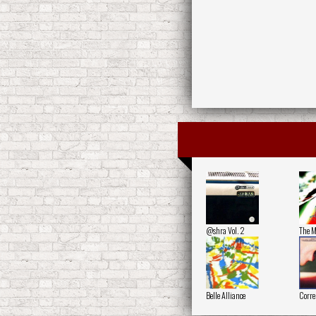
@shra Vol. 2
The M
Belle Alliance
Corre