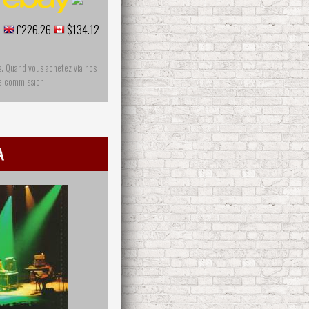
€
£226.26
$134.12
s. Quand vous achetez via nos
ne commission
a