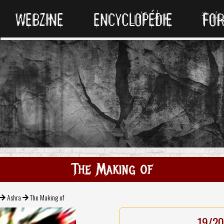
WEBZINE
ENCYCLOPÉDIE
FO
The Making of
Ashra
The Making of
19/20