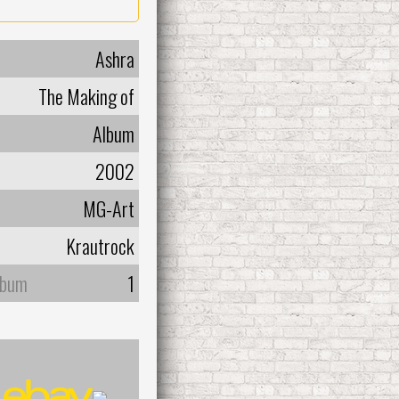
Ashra
The Making of
Album
2002
MG-Art
Krautrock
lbum
1