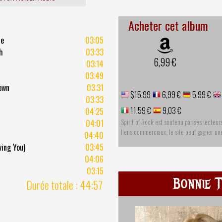
Acheter cet album
me
03:05
h
03:33
6,99 €
03:14
03:49
own
03:31
$15.99
6,99 €
5,99 €
03:33
11,59 €
9,03 €
04:25
Spirit of Rock est soutenu par ses lecteur
04:01
liens commerciaux, le site peut gagner u
04:40
ving You)
03:45
04:06
03:15
Bonnie T
Durée totale : 44:57