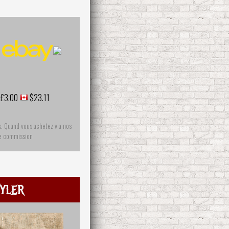
£3.00
$23.11
s. Quand vous achetez via nos
ne commission
yler