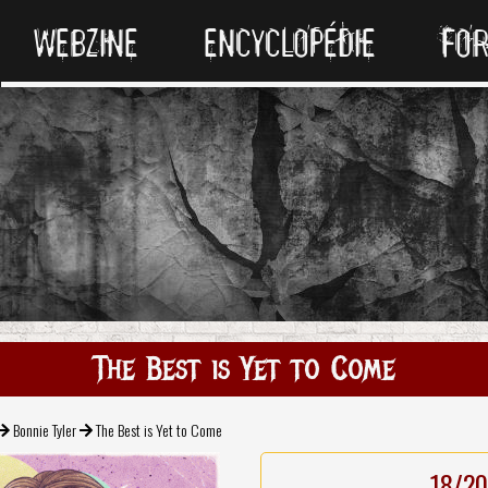
WEBZINE
ENCYCLOPÉDIE
FO
The Best is Yet to Come
Bonnie Tyler
The Best is Yet to Come
18/20