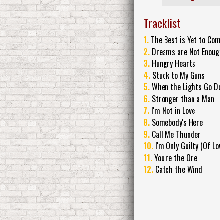
Tracklist
1.
The Best is Yet to Co
2.
Dreams are Not Enoug
3.
Hungry Hearts
4.
Stuck to My Guns
5.
When the Lights Go D
6.
Stronger than a Man
7.
I'm Not in Love
8.
Somebody's Here
9.
Call Me Thunder
10.
I'm Only Guilty (Of Lo
11.
You're the One
12.
Catch the Wind