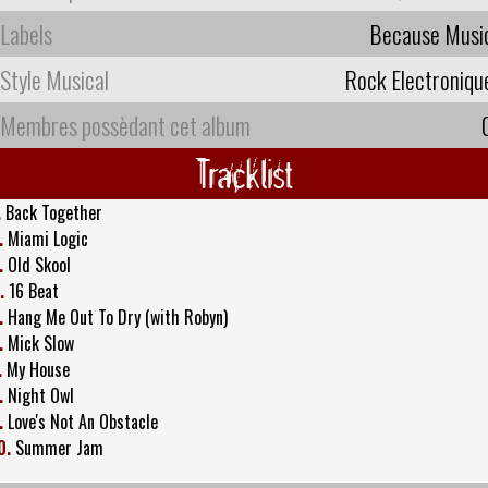
Labels
Because Musi
Style Musical
Rock Electroniqu
Membres possèdant cet album
Tracklist
.
Back Together
.
Miami Logic
.
Old Skool
.
16 Beat
.
Hang Me Out To Dry (with Robyn)
.
Mick Slow
.
My House
.
Night Owl
.
Love's Not An Obstacle
0.
Summer Jam