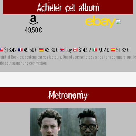
Acheter cet album
49,50 €
$16.42
49,50 €
43,30 €
buy
$14.92
7,02 €
51,82 €
pirit of Rock est soutenu par ses lecteurs. Quand vous achetez via nos liens commerciaux, le
site peut gagner une commission
Metronomy