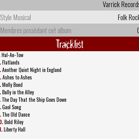
Varrick Record
Style Musical
Folk Roc
Membres possèdant cet album
Tracklist
.
Hal-An-Tow
.
Flatlands
.
Another Quiet Night in England
.
Ashes to Ashes
.
Molly Bond
.
Bully in the Alley
.
The Day That the Ship Goes Down
.
Gaol Song
.
The Old Dance
0.
Bold Riley
1.
Liberty Hall