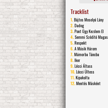
Tracklist
1.
Bájtos Mosolyú Lány
2.
Dadog
3.
Pont Úgy Kezdem El
4.
Semmi Szédítő Magas
5.
Respekt
6.
A Másik Három
7.
Mámorba Táncba
8.
Iker
9.
Lécci Áltass
10.
Lécci Ültess
11.
Kipakolta
12.
Mentés Másként