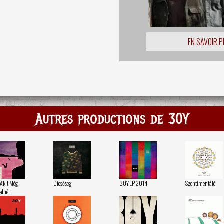
EN SAVOIR P
Autres productions de 30Y
 Akit Még
Dicsőség
30Y.LP.2014
Szentimentálé
elnél