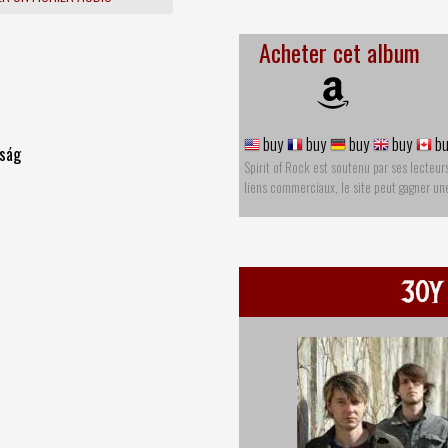
Acheter cet album
buy
buy
buy
buy
bu
ság
Spirit of Rock est soutenu par ses lecteur
liens commerciaux, le site peut gagner u
30Y