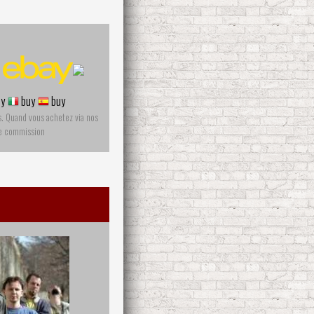
y
buy
buy
s. Quand vous achetez via nos
ne commission