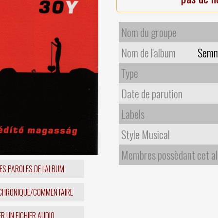
Nom du groupe
Nom de l'album
Semm
Type
Date de parution
Labels
Style Musical
Membres possèdant cet a
ES PAROLES DE L'ALBUM
 CHRONIQUE/COMMENTAIRE
R UN FICHIER AUDIO