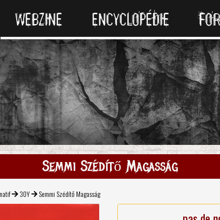
WEBZINE
ENCYCLOPÉDIE
FO
Semmi Szédítő Magasság
natif
30Y
Semmi Szédítő Magasság
pas de n