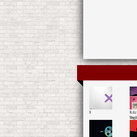
X
Ki Az
Megöl