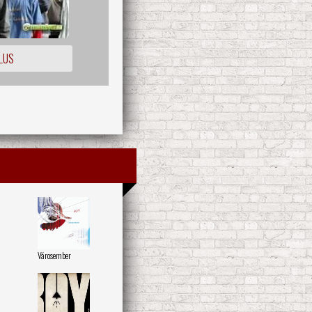
LUS
Városember