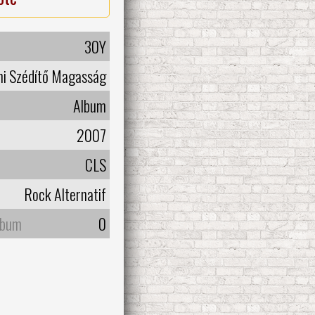
30Y
i Szédítő Magasság
Album
2007
CLS
Rock Alternatif
lbum
0