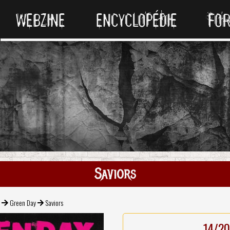
WEBZINE
ENCYCLOPÉDIE
FO
Saviors
k
Green Day
Saviors
14/20