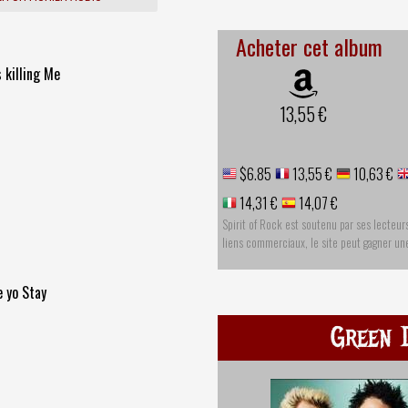
Acheter cet album
 killing Me
13,55 €
$6.85
13,55 €
10,63 €
14,31 €
14,07 €
Spirit of Rock est soutenu par ses lecteur
liens commerciaux, le site peut gagner u
 yo Stay
Green 