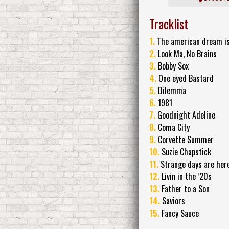
Tracklist
1.
The american dream is
2.
Look Ma, No Brains
3.
Bobby Sox
4.
One eyed Bastard
5.
Dilemma
6.
1981
7.
Goodnight Adeline
8.
Coma City
9.
Corvette Summer
10.
Suzie Chapstick
11.
Strange days are here
12.
Livin in the ’20s
13.
Father to a Son
14.
Saviors
15.
Fancy Sauce