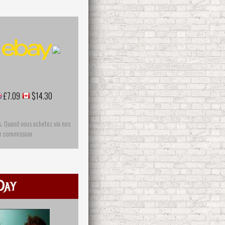
£7.09
$14.30
s. Quand vous achetez via nos
ne commission
Day