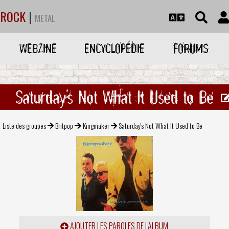
ROCK
|
METAL
WEBZINE
ENCYCLOPÉDIE
FORUMS
Saturday's Not What It Used to Be
Liste des groupes
Britpop
Kingmaker
Saturday's Not What It Used to Be
AJOUTER LES PAROLES DE L'ALBUM