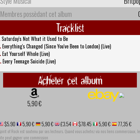
Style Musical
Britpo
Membres possèdant cet album
Tracklist
.
Saturday's Not What it Used to Be
.
Everything's Changed (Since You've Been to London) (Live)
.
Eat Yourself Whole (Live)
.
Every Teenage Suicide (Live)
Acheter cet album
5,90 €
$5.90
5,90 €
5,90 €
£3.54
$78.45
5,90 €
77,35 €
pirit of Rock est soutenu par ses lecteurs. Quand vous achetez via nos liens commerciaux, le
site peut gagner une commission