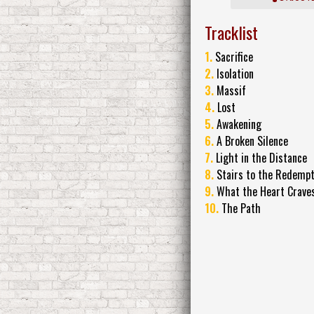
Tracklist
1.
Sacrifice
2.
Isolation
3.
Massif
4.
Lost
5.
Awakening
6.
A Broken Silence
7.
Light in the Distance
8.
Stairs to the Redempt
9.
What the Heart Craves
10.
The Path