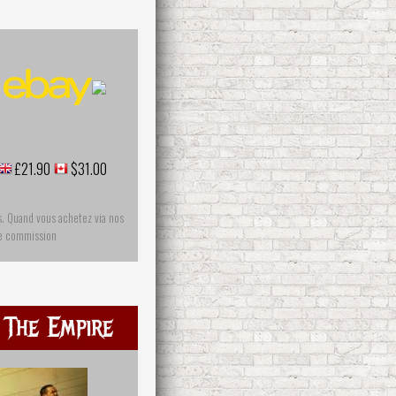
£21.90
$31.00
s. Quand vous achetez via nos
ne commission
 The Empire