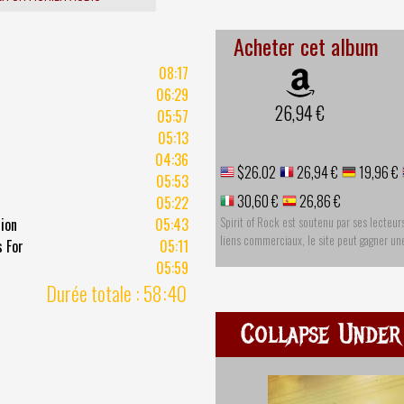
Acheter cet album
08:17
06:29
26,94 €
05:57
05:13
04:36
$26.02
26,94 €
19,96 €
05:53
30,60 €
26,86 €
05:22
Spirit of Rock est soutenu par ses lecteur
ion
05:43
liens commerciaux, le site peut gagner u
 For
05:11
05:59
Durée totale : 58:40
Collapse Under