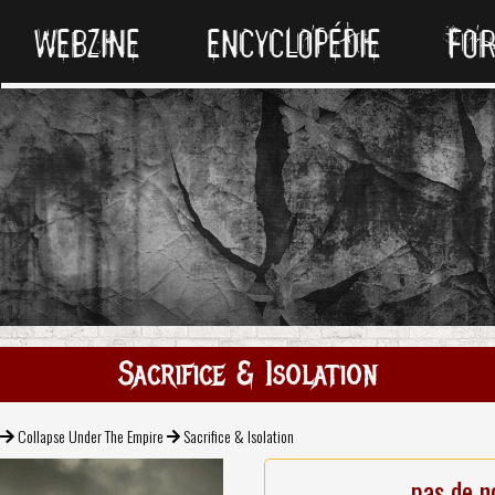
WEBZINE
ENCYCLOPÉDIE
FO
Sacrifice & Isolation
Collapse Under The Empire
Sacrifice & Isolation
pas de n