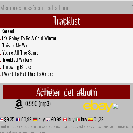
Membres possèdant cet album
Tracklist
.
Kersed
.
It's Going To Be A Cold Winter
.
This Is My War
.
You're All The Same
.
Troubled Waters
.
Throwing Bricks
.
I Want To Put This To An End
Acheter cet album
0,99€ (mp3)
$9.25
€0,99
buy
£0.99
buy
buy
€1,29
pirit of Rock est soutenu par ses lecteurs. Quand vous achetez via nos liens commerciaux, le
site peut gagner une commission