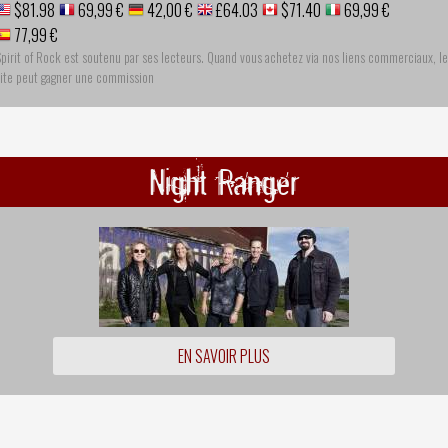
$81.98
69,99 €
42,00 €
£64.03
$71.40
69,99 €
77,99 €
pirit of Rock est soutenu par ses lecteurs. Quand vous achetez via nos liens commerciaux, le
site peut gagner une commission
Night Ranger
EN SAVOIR PLUS