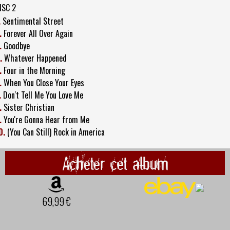
ISC 2
.
Sentimental Street
.
Forever All Over Again
.
Goodbye
.
Whatever Happened
.
Four in the Morning
.
When You Close Your Eyes
.
Don't Tell Me You Love Me
.
Sister Christian
.
You're Gonna Hear from Me
0.
(You Can Still) Rock in America
Acheter cet album
69,99 €