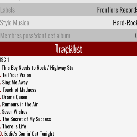
Labels
Frontiers Record
Style Musical
Hard-Roc
Membres possèdant cet album
Tracklist
ISC 1
.
This Boy Needs to Rock / Highway Star
.
Tell Your Vision
.
Sing Me Away
.
Touch of Madness
.
Drama Queen
.
Rumours in the Air
.
Seven Wishes
.
The Secret of My Success
.
There Is Life
0.
Eddie's Comin' Out Tonight