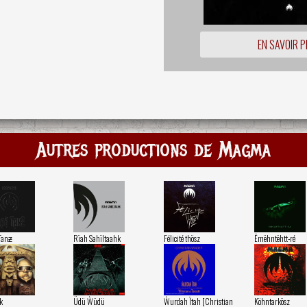
EN SAVOIR P
Autres productions de Magma
Tanƶ
Rïah Sahïltaahk
Félicité thösz
Ëmëhntëhtt-ré
k
Üdü Ẁüdü
Ẁurdah Ïtah [Christian
Köhntarkösz