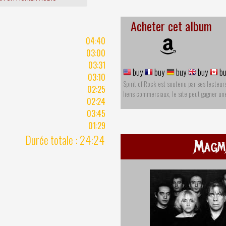
Acheter cet album
04:40
03:00
03:31
buy
buy
buy
buy
bu
03:10
Spirit of Rock est soutenu par ses lecteur
02:25
liens commerciaux, le site peut gagner u
02:24
03:45
01:29
Durée totale : 24:24
Magm