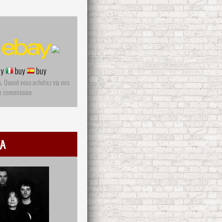
y
buy
buy
s. Quand vous achetez via nos
ne commission
a