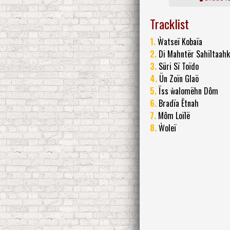
Tracklist
1.
Ẁatseï Kobaïa
2.
Di Mahntër Sahïltaahk
3.
Süri Sï Toïdo
4.
Ün Zoïn Glaö
5.
Ïss ẁalomëhn Dôm
6.
Bradïa Ëtnah
7.
Môm Loïlë
8.
Ẁoleï