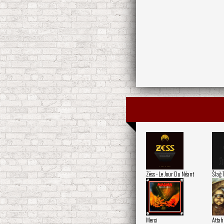
Zëss - Le Jour Du Néant
Šlaǧ 
Merci
Attah