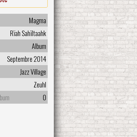
Magma
Rïah Sahïltaahk
Album
Septembre 2014
Jazz Village
Zeuhl
lbum
0