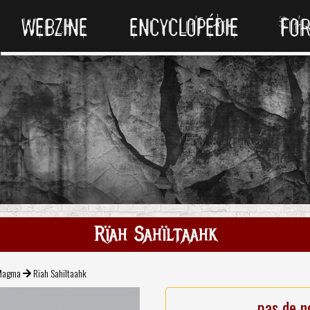
WEBZINE
ENCYCLOPÉDIE
FO
Rïah Sahïltaahk
Magma
Rïah Sahïltaahk
pas de n