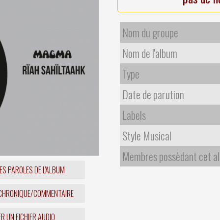
Nom du groupe
Nom de l'album
Type
Date de parution
Labels
Style Musical
Membres possèdant cet a
ES PAROLES DE L'ALBUM
 CHRONIQUE/COMMENTAIRE
R UN FICHIER AUDIO