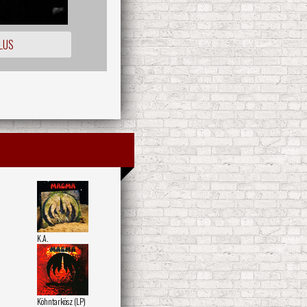
LUS
K.A.
Köhntarkösz (LP)