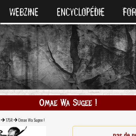
WEBZINE
ENCYCLOPÉDIE
FO
Omae Wa Sugee !
k
175R
Omae Wa Sugee !
pas de n