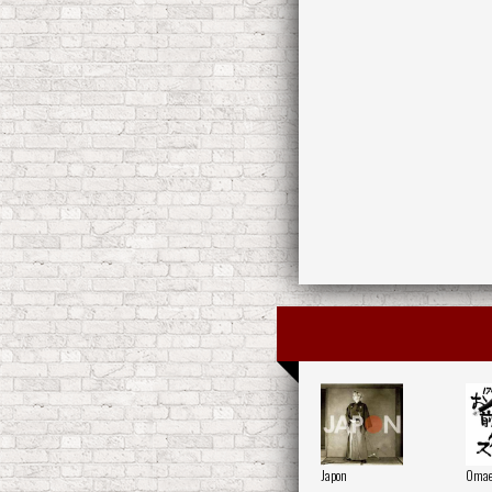
Japon
Omae 