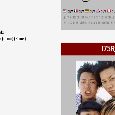
buy
buy
buy
buy
bu
Spirit of Rock est soutenu par ses lecteur
liens commerciaux, le site peut gagner u
ekai
e (demo) (Bonus)
175R