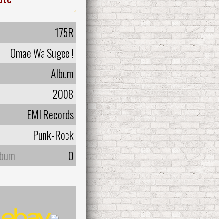
175R
Omae Wa Sugee !
Album
2008
EMI Records
Punk-Rock
lbum
0