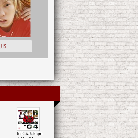
LUS
175R Live At Nippon