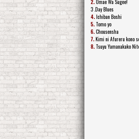
2.
Omae Wa Sugee!
3 .Day Blues
4.
Ichiban Boshi
5.
Tomo yo
6.
Chousensha
7.
Kimi ni Afureru kono s
8.
Tsuyu Yamanakako Nit