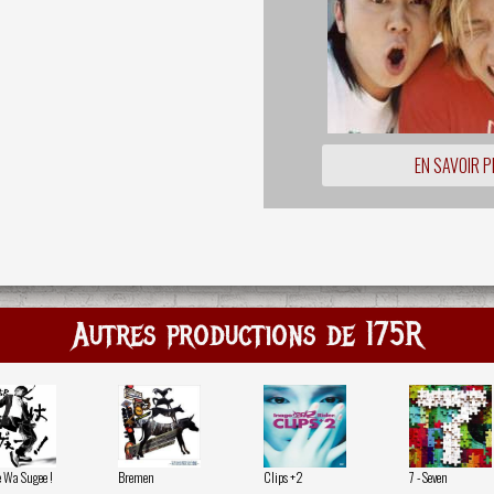
EN SAVOIR P
Autres productions de 175R
Wa Sugee !
Bremen
Clips +2
7 - Seven