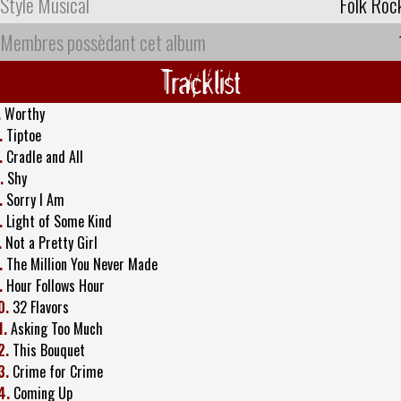
Style Musical
Folk Roc
Membres possèdant cet album
Tracklist
.
Worthy
.
Tiptoe
.
Cradle and All
.
Shy
.
Sorry I Am
.
Light of Some Kind
.
Not a Pretty Girl
.
The Million You Never Made
.
Hour Follows Hour
0.
32 Flavors
1.
Asking Too Much
2.
This Bouquet
3.
Crime for Crime
4.
Coming Up