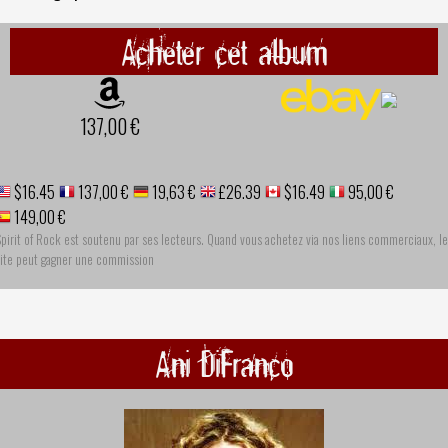
Acheter cet album
137,00 €
$16.45
137,00 €
19,63 €
£26.39
$16.49
95,00 €
149,00 €
pirit of Rock est soutenu par ses lecteurs. Quand vous achetez via nos liens commerciaux, le
site peut gagner une commission
Ani DiFranco