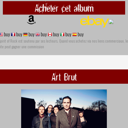
Acheter cet album
buy
buy
buy
buy
buy
buy
buy
pirit of Rock est soutenu par ses lecteurs. Quand vous achetez via nos liens commerciaux, le
site peut gagner une commission
Art Brut