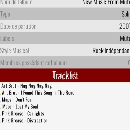
Nom de l'album
New Music From Mut
Type
Spli
Date de parution
200
Labels
Mut
Style Musical
Rock indépendan
Membres possèdant cet album
Tracklist
.
Art Brut - Nag Nag Nag Nag
.
Art Brut - I Found This Song In The Road
.
Maps - Don't Fear
.
Maps - Lost My Soul
.
Pink Grease - Carlights
.
Pink Grease - Distraction