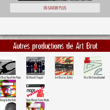
EN SAVOIR PLUS
Autres productions de Art Brut
t Brut Top of the Pops
Brilliant! Tragic!
Art Brut vs. Satan
It's a Bit Complicated
lking to the Kids
New Music From Mute