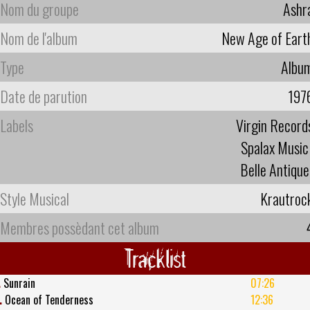
Nom du groupe
Ashr
Nom de l'album
New Age of Eart
Type
Albu
Date de parution
197
Labels
Virgin Record
Spalax Music
Belle Antique
Style Musical
Krautroc
Membres possèdant cet album
Tracklist
.
Sunrain
07:26
.
Ocean of Tenderness
12:36