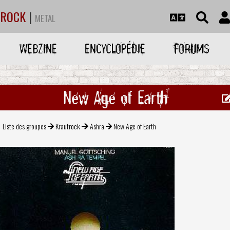
ROCK
|
METAL
WEBZINE
ENCYCLOPÉDIE
FORUMS
New Age of Earth
Liste des groupes
Krautrock
Ashra
New Age of Earth