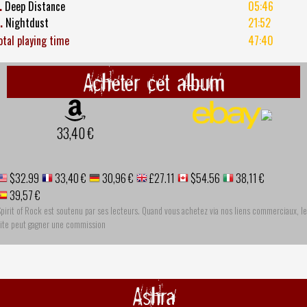
.
Deep Distance
05:46
.
Nightdust
21:52
otal playing time
47:40
Acheter cet album
33,40 €
$32.99
33,40 €
30,96 €
£27.11
$54.56
38,11 €
39,57 €
pirit of Rock est soutenu par ses lecteurs. Quand vous achetez via nos liens commerciaux, le
site peut gagner une commission
Ashra