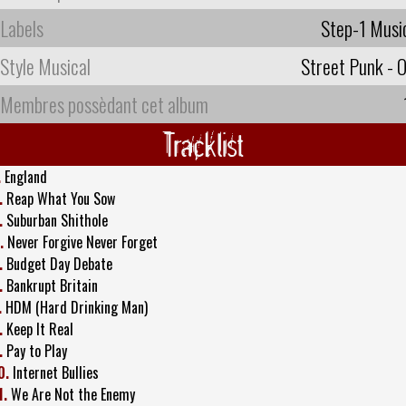
Labels
Step-1 Musi
Style Musical
Street Punk - O
Membres possèdant cet album
Tracklist
.
England
.
Reap What You Sow
.
Suburban Shithole
.
Never Forgive Never Forget
.
Budget Day Debate
.
Bankrupt Britain
.
HDM (Hard Drinking Man)
.
Keep It Real
.
Pay to Play
0.
Internet Bullies
1.
We Are Not the Enemy