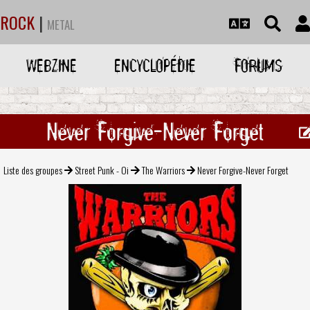
ROCK
|
METAL
WEBZINE
ENCYCLOPÉDIE
FORUMS
Never Forgive-Never Forget
Liste des groupes
Street Punk - Oi
The Warriors
Never Forgive-Never Forget