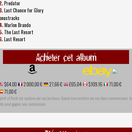
2.
Predator
3.
Last Chance for Glory
onustracks
4.
Marlon Brando
5.
The Last Resort
6.
Last Resort
Acheter cet album
$64.00
2 000,00 €
27,66 €
£65.04
$109.16
71,00 €
71,00 €
pirit of Rock est soutenu par ses lecteurs. Quand vous achetez via nos liens commerciaux, le
site peut gagner une commission