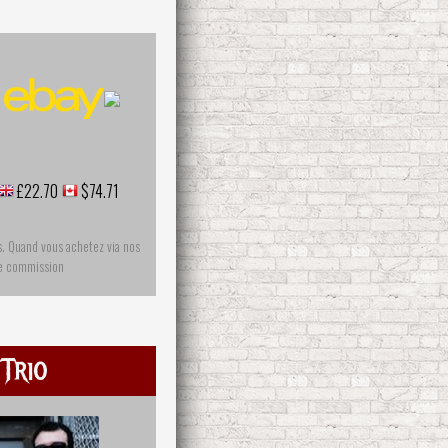
£22.70
$74.71
s. Quand vous achetez via nos
ne commission
 Trio