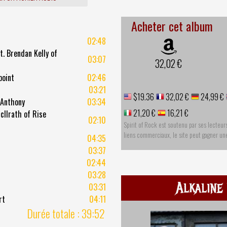
Acheter cet album
02:48
t. Brendan Kelly of
03:07
32,02 €
point
02:46
03:21
$19.36
32,02 €
24,99 €
 Anthony
03:34
21,20 €
16,21 €
cIlrath of Rise
02:10
Spirit of Rock est soutenu par ses lecteur
liens commerciaux, le site peut gagner u
04:35
03:37
02:44
03:28
Alkaline
03:31
rt
04:11
Durée totale : 39:52