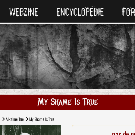
WEBZINE
ENCYCLOPÉDIE
FO
My Shame Is True
k
Alkaline Trio
My Shame Is True
pas de n