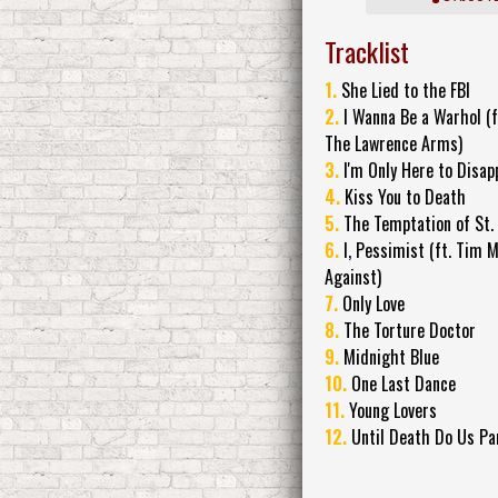
Tracklist
1.
She Lied to the FBI
2.
I Wanna Be a Warhol (f
The Lawrence Arms)
3.
I'm Only Here to Disap
4.
Kiss You to Death
5.
The Temptation of St.
6.
I, Pessimist (ft. Tim M
Against)
7.
Only Love
8.
The Torture Doctor
9.
Midnight Blue
10.
One Last Dance
11.
Young Lovers
12.
Until Death Do Us Pa