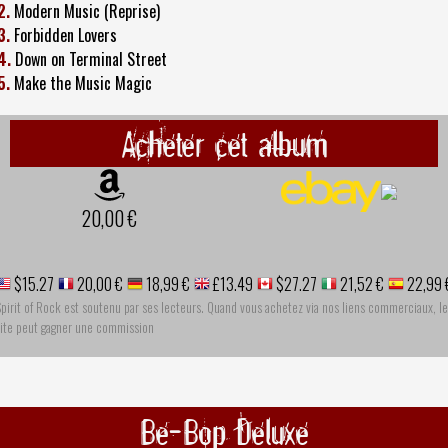
2.
Modern Music (Reprise)
3.
Forbidden Lovers
4.
Down on Terminal Street
5.
Make the Music Magic
Acheter cet album
20,00 €
$15.27
20,00 €
18,99 €
£13.49
$27.27
21,52 €
22,99 
pirit of Rock est soutenu par ses lecteurs. Quand vous achetez via nos liens commerciaux, le
site peut gagner une commission
Be-Bop Deluxe