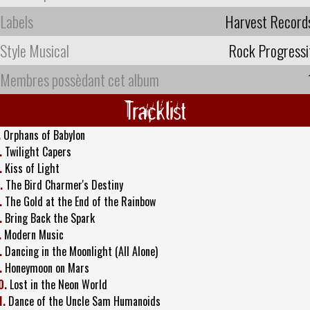
Labels
Harvest Record
Style Musical
Rock Progressi
Membres possèdant cet album
Tracklist
.
Orphans of Babylon
.
Twilight Capers
.
Kiss of Light
.
The Bird Charmer's Destiny
.
The Gold at the End of the Rainbow
.
Bring Back the Spark
.
Modern Music
.
Dancing in the Moonlight (All Alone)
.
Honeymoon on Mars
0.
Lost in the Neon World
1.
Dance of the Uncle Sam Humanoids