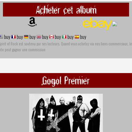
Acheter cet album
buy
buy
buy
buy
buy
buy
buy
pirit of Rock est soutenu par ses lecteurs. Quand vous achetez via nos liens commerciaux, le
site peut gagner une commission
Gogol Premier