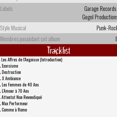
Labels
Garage Records
Gogol Production
Style Musical
Punk-Roc
Membres possèdant cet album
Tracklist
.
Les Affres de l'Angoisse (Introduction)
.
Exorcisme
.
Destruction
.
X Ambiance
.
Les Femmes de 40 Ans
.
L'Amour à 70 Ans
.
Attentat Non Revendiqué
.
Max Performeur
.
Comme à Rome