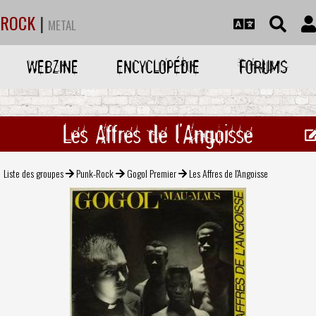
ROCK
|
METAL
WEBZINE
ENCYCLOPÉDIE
FORUMS
Les Affres de l'Angoisse
Liste des groupes
Punk-Rock
Gogol Premier
Les Affres de l'Angoisse