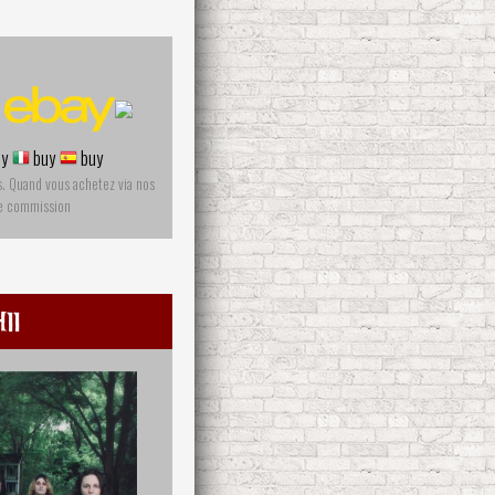
y
buy
buy
s. Quand vous achetez via nos
ne commission
ii