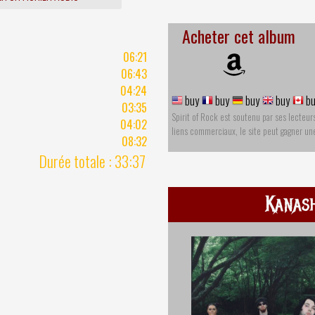
Acheter cet album
06:21
06:43
04:24
buy
buy
buy
buy
bu
03:35
Spirit of Rock est soutenu par ses lecteur
04:02
liens commerciaux, le site peut gagner u
08:32
Durée totale : 33:37
Kanash