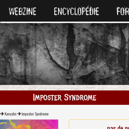
WEBZINE
ENCYCLOPÉDIE
FO
Imposter Syndrome
Kanashii
Imposter Syndrome
pas de n