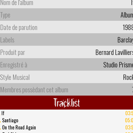
Nom de l'album
I
Type
Albu
Date de parution
198
Labels
Barcla
Produit par
Bernard Lavillier
Enregistré à
Studio Prism
Style Musical
Roc
Membres possèdant cet album
Tracklist
.
If
03:
.
Santiago
05:
.
On the Road Again
03: