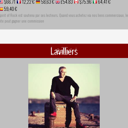
$66.71
12,22 €
58,63 €
£54.83
$75.96
64,41 €
59,40 €
pirit of Rock est soutenu par ses lecteurs. Quand vous achetez via nos liens commerciaux, le
site peut gagner une commission
Lavilliers