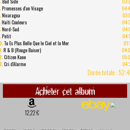
.
Bad Side
03:
.
Promesses d'un Visage
04:
.
Nicaragua
03:
.
Haïti Couleurs
04:
.
Nord-Sud
04:
.
Petit
04:
0.
Tu Es Plus Belle Que le Ciel et la Mer
01:
1.
R & B (Rouge Baiser)
04:
2.
Citizen Kane
05:
3.
Cri d'Alarme
04:
Durée totale : 52:
Acheter cet album
12,22 €