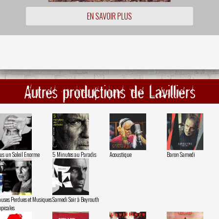
EN SAVOIR PLUS
Autres productions de Lavilliers
us un Soleil Enorme
5 Minutes au Paradis
Acoustique
Baron Samedi
uses Perdues et Musiques
Samedi Soir à Beyrouth
opicales