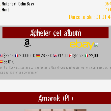
.
Nuke feat. Colin Bass
05:
.
Hunt
17:
Durée totale : 01:01:
Acheter cet album
$82.13
2 000,00 €
26,99 €
£17.00
$51.23
22,00 €
36,01 €
pirit of Rock est soutenu par ses lecteurs. Quand vous achetez via nos liens commerciaux, le
site peut gagner une commission
Amarok (PL)