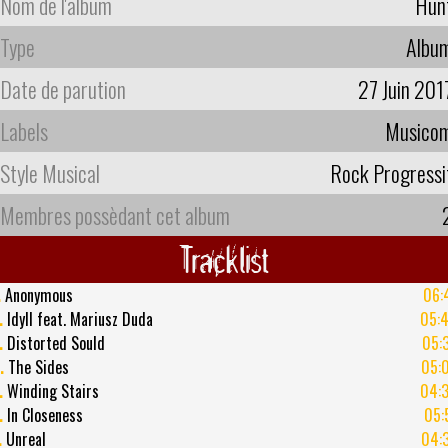
Nom de l'album
Hun
Type
Albu
Date de parution
27 Juin 201
Labels
Musico
Style Musical
Rock Progressi
Membres possèdant cet album
Tracklist
.
Anonymous
06:
.
Idyll feat. Mariusz Duda
05:
.
Distorted Sould
05:
.
The Sides
05:
.
Winding Stairs
04:
.
In Closeness
05:
.
Unreal
04: