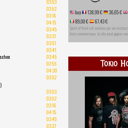
03:53
03:52
buy
138,99 €
36,65 €
03:16
89,00 €
67,43 €
04:15
Spirit of Rock est soutenu par ses lecteur
03:45
liens commerciaux, le site peut gagner u
03:37
03:51
03:41
schen
03:45
Tokio H
02:55
04:30
03:52
)
03:53
03:52
03:16
04:15
03:45
03:37