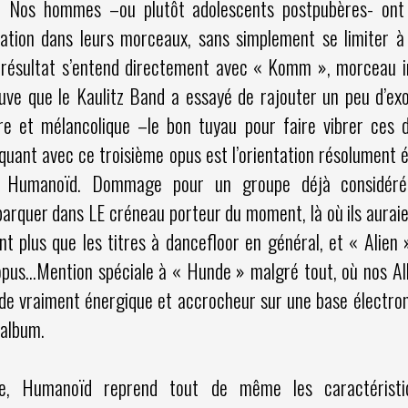
. Nos hommes –ou plutôt adolescents postpubères- ont
tation dans leurs morceaux, sans simplement se limiter à l
 résultat s’entend directement avec « Komm », morceau i
ouve que le Kaulitz Band a essayé de rajouter un peu d’ex
 et mélancolique –le bon tuyau pour faire vibrer ces d
quant avec ce troisième opus est l’orientation résolument él
Humanoïd. Dommage pour un groupe déjà considér
rquer dans LE créneau porteur du moment, là où ils auraie
ant plus que les titres à dancefloor en général, et « Alien »
l’opus…Mention spéciale à « Hunde » malgré tout, où nos Al
 de vraiment énergique et accrocheur sur une base électron
’album.
e, Humanoïd reprend tout de même les caractérist