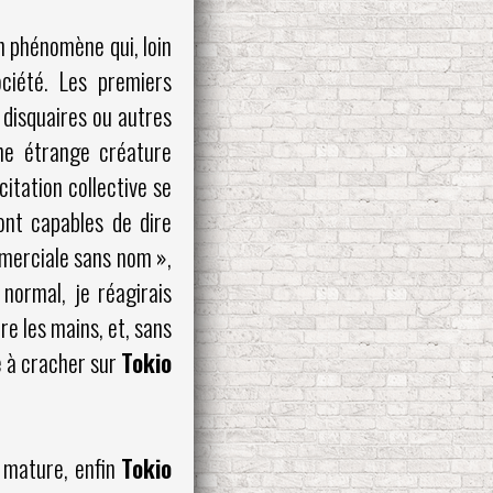
n phénomène qui, loin
ciété. Les premiers
 disquaires ou autres
une étrange créature
itation collective se
sont capables de dire
mmerciale sans nom »,
normal, je réagirais
e les mains, et, sans
e à cracher sur
Tokio
s mature, enfin
Tokio