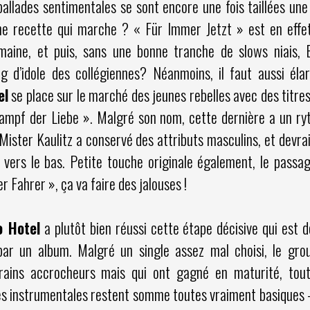
allades sentimentales se sont encore une fois taillées une
ne recette qui marche ? « Für Immer Jetzt » est en effe
maine, et puis, sans une bonne tranche de slows niais, Bil
g d’idole des collégiennes? Néanmoins, il faut aussi élarg
el
se place sur le marché des jeunes rebelles avec des titr
mpf der Liebe ». Malgré son nom, cette dernière a un r
 Mister Kaulitz a conservé des attributs masculins, et devrai
 vers le bas. Petite touche originale également, le passa
r Fahrer », ça va faire des jalouses !
o Hotel
a plutôt bien réussi cette étape décisive qui est 
par un album. Malgré un single assez mal choisi, le gr
ains accrocheurs mais qui ont gagné en maturité, tou
ties instrumentales restent somme toutes vraiment basiques