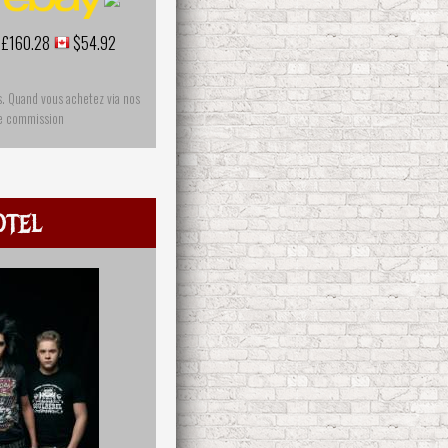
£160.28
$54.92
s. Quand vous achetez via nos
ne commission
otel