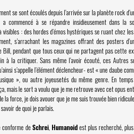
ment se sont écoulés depuis l’arrivée sur la planète rock d’u
, a commencé à se répandre insidieusement dans la so
visibles : des hordes d’émos hystériques se ruant chez les
ment, s’arrachant les magazines offrant des posters d’
Bill, pendant que tous ceux qui ne partagent pas cette exc
ain à la critiquer. Sans même l’avoir écouté, ces Autres 
ainsi s’appelle l’élément déclencheur- est « une daube co
usique », ou autre joyeusetés du même genre. En temps 
 mais le sort a voulu que je me retrouve avec cet opus entr
 la force, je dois avouer que je me suis trouvée bien ridicul
avoir de quoi je parlais.
ie conforme de
Schrei
,
Humanoid
est plus recherché, plu