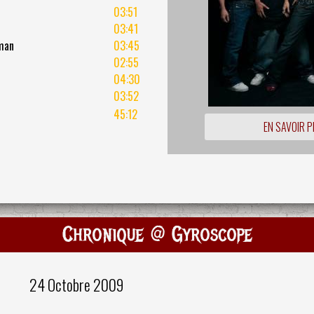
03:51
03:41
man
03:45
02:55
04:30
03:52
45:12
EN SAVOIR P
Chronique @ Gyroscope
24 Octobre 2009