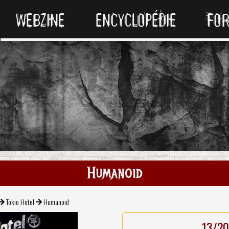
WEBZINE
ENCYCLOPÉDIE
FO
Humanoid
Tokio Hotel
Humanoid
13/20