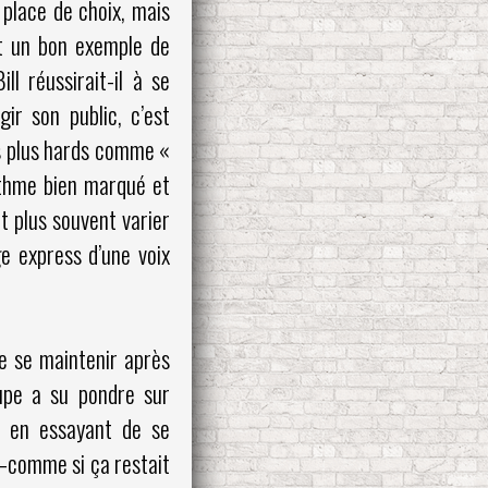
 place de choix, mais
t un bon exemple de
l réussirait-il à se
ir son public, c’est
es plus hards comme «
ythme bien marqué et
t plus souvent varier
ge express d’une voix
de se maintenir après
oupe a su pondre sur
t en essayant de se
 –comme si ça restait