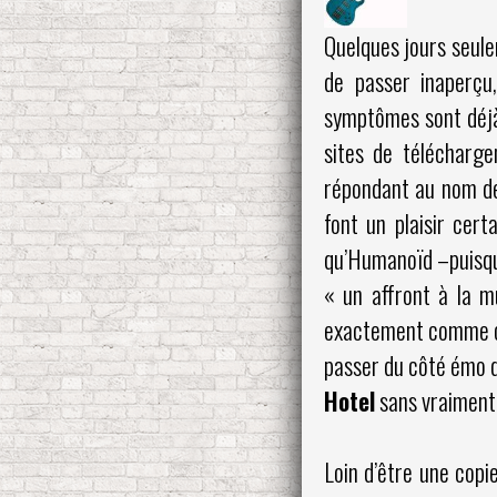
Quelques jours seule
de passer inaperçu
symptômes sont déjà 
sites de télécharge
répondant au nom de 
font un plaisir cert
qu’Humanoïd –puisqu’
« un affront à la m
exactement comme ça,
passer du côté émo de
Hotel
sans vraiment s
Loin d’être une cop