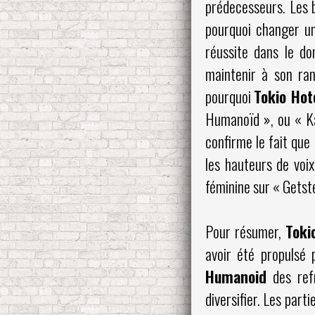
prédecesseurs. Les b
pourquoi changer u
réussite dans le do
maintenir à son ran
pourquoi
Tokio Hot
Humanoïd », ou « Ka
confirme le fait que
les hauteurs de voix
féminine sur « Getste
Pour résumer,
Toki
avoir été propulsé 
Humanoid
des refr
diversifier. Les par