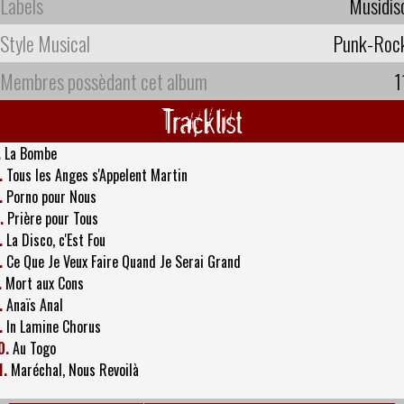
Labels
Musidis
Style Musical
Punk-Roc
Membres possèdant cet album
1
Tracklist
.
La Bombe
.
Tous les Anges s'Appelent Martin
.
Porno pour Nous
.
Prière pour Tous
.
La Disco, c'Est Fou
.
Ce Que Je Veux Faire Quand Je Serai Grand
.
Mort aux Cons
.
Anaïs Anal
.
In Lamine Chorus
0.
Au Togo
1.
Maréchal, Nous Revoilà