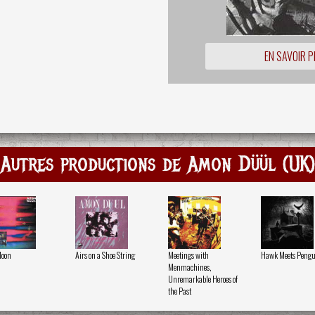
EN SAVOIR P
Autres productions de Amon Düül (UK)
Moon
Airs on a Shoe String
Meetings with
Hawk Meets Pengu
Menmachines,
Unremarkable Heroes of
the Past