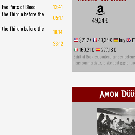
 Two Pints of Blood
12:41
 the Third o before the
05:17
49,34 €
 the Third o before the
18:14
$21.27
49,34 €
buy
£
36:12
160,21 €
277,18 €
Spirit of Rock est soutenu par ses lecteur
liens commerciaux, le site peut gagner u
Amon Düül