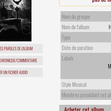
Nom du groupe
Nom de l'album
H
Type
Date de parution
ES PAROLES DE L'ALBUM
Labels
 CHRONIQUE/COMMENTAIRE
M
R UN FICHIER AUDIO
Style Musical
Membres possèdant cet a
Acheter cet album