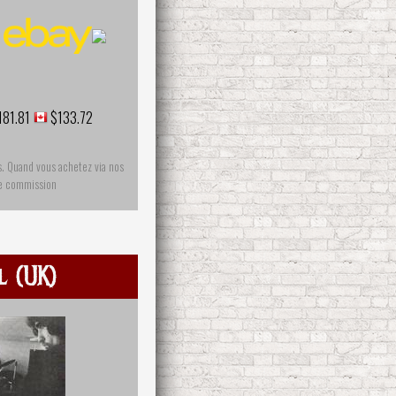
181.81
$133.72
s. Quand vous achetez via nos
ne commission
 (UK)