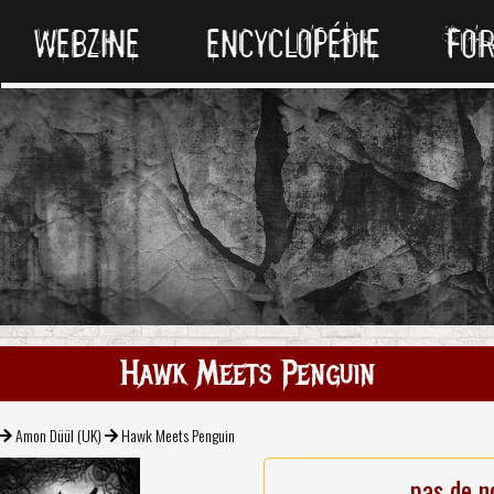
WEBZINE
ENCYCLOPÉDIE
FO
Hawk Meets Penguin
Amon Düül (UK)
Hawk Meets Penguin
pas de n