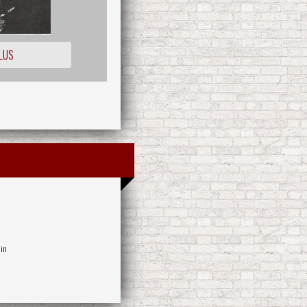
LUS
in