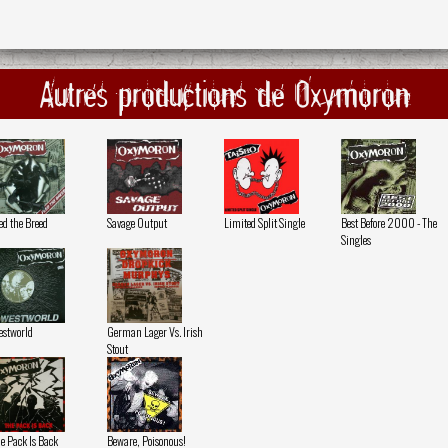
Autres productions de Oxymoron
ed the Breed
Savage Output
Limited Split Single
Best Before 2000 - The
Singles
stworld
German Lager Vs. Irish
Stout
e Pack Is Back
Beware, Poisonous!