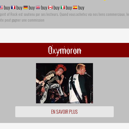
buy
buy
buy
buy
buy
buy
buy
pirit of Rock est soutenu par ses lecteurs. Quand vous achetez via nos liens commerciaux, le
site peut gagner une commission
Oxymoron
EN SAVOIR PLUS