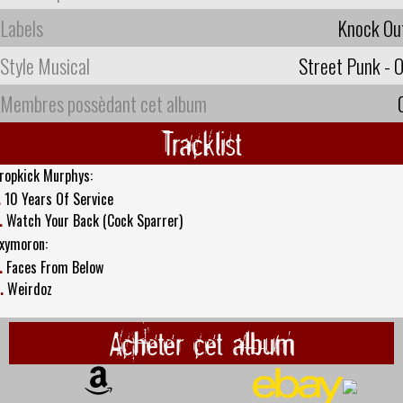
Labels
Knock Ou
Style Musical
Street Punk - O
Membres possèdant cet album
Tracklist
ropkick Murphys:
.
10 Years Of Service
.
Watch Your Back (Cock Sparrer)
xymoron:
.
Faces From Below
.
Weirdoz
Acheter cet album