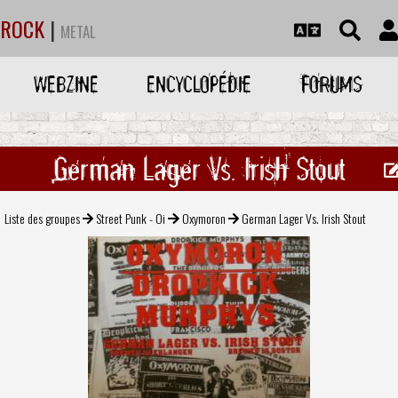
ROCK
|
METAL
WEBZINE
ENCYCLOPÉDIE
FORUMS
German Lager Vs. Irish Stout
Liste des groupes
Street Punk - Oi
Oxymoron
German Lager Vs. Irish Stout