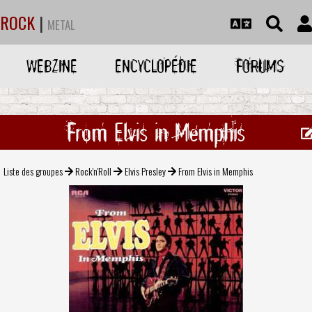
ROCK
|
METAL
WEBZINE
ENCYCLOPÉDIE
FORUMS
From Elvis in Memphis
Liste des groupes
Rock'n'Roll
Elvis Presley
From Elvis in Memphis