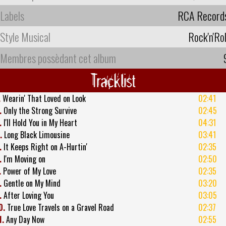
Labels
RCA Record
Style Musical
Rock'n'Rol
Membres possèdant cet album
Tracklist
.
Wearin' That Loved on Look
02:41
.
Only the Strong Survive
02:45
.
I'll Hold You in My Heart
04:31
.
Long Black Limousine
03:41
.
It Keeps Right on A-Hurtin'
02:35
.
I'm Moving on
02:50
.
Power of My Love
02:35
.
Gentle on My Mind
03:20
.
After Loving You
03:05
0.
True Love Travels on a Gravel Road
02:37
1.
Any Day Now
02:55