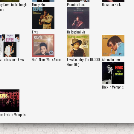
y Down in the Jungle
Moody Blue
Promised Land
Raised on Rock
oom
Elvis
He Touched Me
ve Letters from Elvis
You'll Never Walk Alone
Elvis Country (I'm 10.000
Almost in Love
Years Old)
Back in Memphis
om Elvis in Memphis