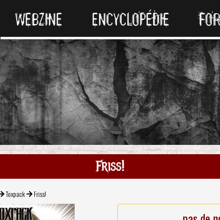
WEBZINE
ENCYCLOPÉDIE
FO
Friss!
Toxpack
Friss!
pas de n