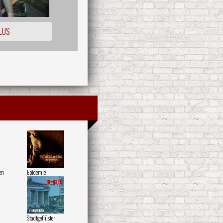
LUS
en
Epidemie
Stadtgeflüster