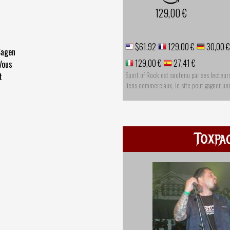
129,00 €
$61.92
129,00 €
30,00 €
Sagen
129,00 €
27,41 €
Vous
Spirit of Rock est soutenu par ses lecteur
t
liens commerciaux, le site peut gagner u
Toxpa