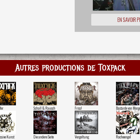
EN SAVOIR P
Autres productions de Toxpack
fer
Schall & Rausch
Friss!
Bastarde von Morg
ssive Kunst
Die andere Seite
Vergeltung
Racheengel