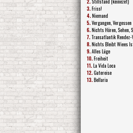
2.
Stillstand (keinezet)
3.
Friss!
4.
Niemand
5.
Vergangen, Vergessen
6.
Nichts Hören, Sehen, 
7.
Transatlantik Rendez-
8.
Nichts Bleibt Wiees Is
9.
Alles Lüge
10.
Freiheit
11.
La Vida Loca
12.
Gutereise
13.
Bellaria