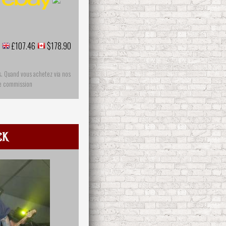
£107.46
$178.90
s. Quand vous achetez via nos
ne commission
ck