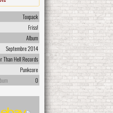
Toxpack
Friss!
Album
Septembre 2014
r Than Hell Records
Punkcore
lbum
0