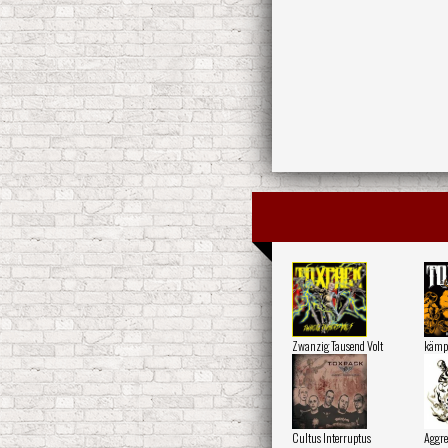
Zwanzig Tausend Volt
kämp
Cultus Interruptus
Aggre