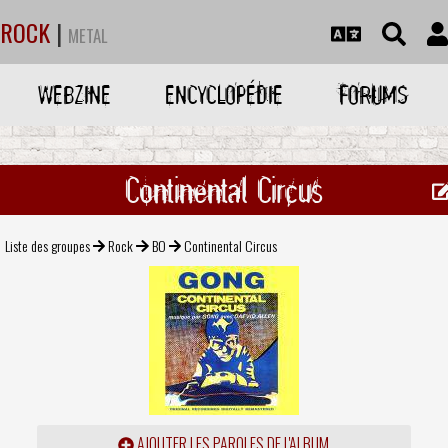
ROCK
|
METAL
WEBZINE
ENCYCLOPÉDIE
FORUMS
Continental Circus
Liste des groupes
Rock
BO
Continental Circus
AJOUTER LES PAROLES DE L'ALBUM