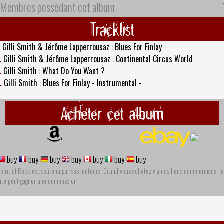
Membres possèdant cet album
Tracklist
.
Gilli Smith & Jérôme Lapperrousaz : Blues For Finlay
.
Gilli Smith & Jérôme Lapperrousaz : Continental Circus World
.
Gilli Smith : What Do You Want ?
.
Gilli Smith : Blues For Finlay - Instrumental -
Acheter cet album
buy
buy
buy
buy
buy
buy
buy
pirit of Rock est soutenu par ses lecteurs. Quand vous achetez via nos liens commerciaux, le
site peut gagner une commission