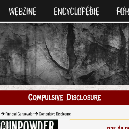
WEBZINE
ENCYCLOPÉDIE
FO
Compulsive Disclosure
k
Pinhead Gunpowder
Compulsive Disclosure
pas de n