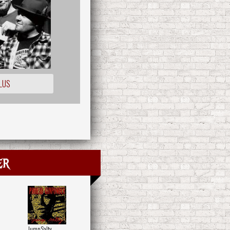
LUS
er
Jump Salty