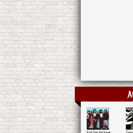
A
Kick Over the Traces
Compu