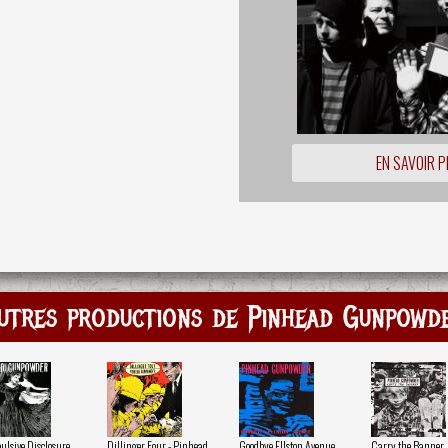
EN SAVOIR P
utres productions de Pinhead Gunpowd
lsive Disclosure
Dillinger Four - Pinhead
Goodbye Ellston Avenue
Carry the Banner