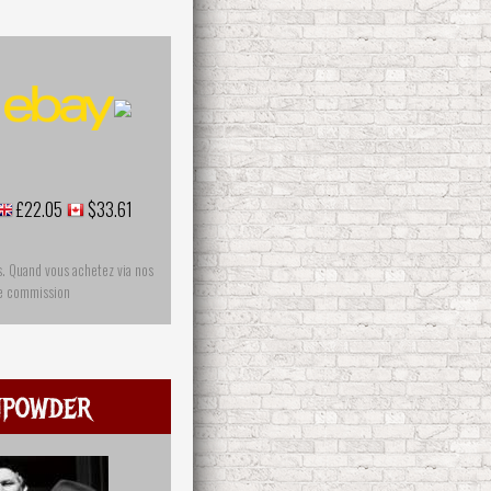
£22.05
$33.61
s. Quand vous achetez via nos
ne commission
npowder