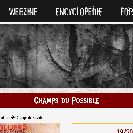
WEBZINE
ENCYCLOPÉDIE
FO
Champs du Possible
villiers
Champs du Possible
19/20