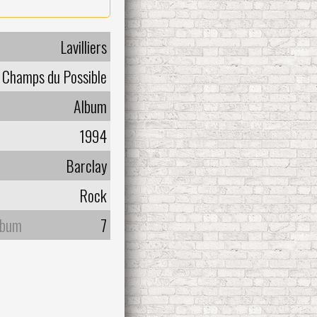
Lavilliers
Champs du Possible
Album
1994
Barclay
Rock
lbum
7