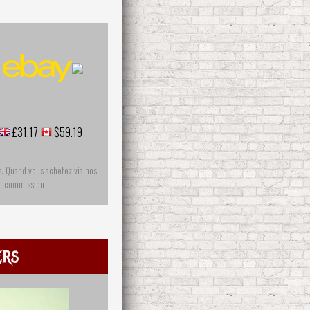
£31.17
$59.19
s. Quand vous achetez via nos
ne commission
ers