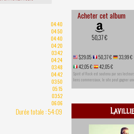
Acheter cet album
04:40
04:50
50,37 €
04:40
04:20
03:42
$29.05
50,37 €
33,99 €
04:24
42,05 €
42,05 €
03:48
Spirit of Rock est soutenu par ses lecteur
04:42
liens commerciaux, le site peut gagner u
03:50
05:15
03:52
06:06
Lavilli
Durée totale : 54:09