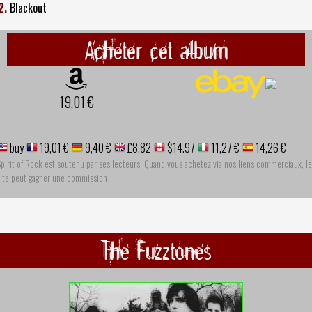
2.
Blackout
Acheter cet album
19,01 €
buy
19,01 €
9,40 €
£8.82
$14.97
11,27 €
14,26 €
pirit of Rock est soutenu par ses lecteurs. Quand vous achetez via nos liens commerciaux, le
site peut gagner une commission
The Fuzztones