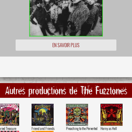
EN SAVOIR PLUS
Autres productions de The Fuzztones
ried Treasure
Friend and Friends
Preaching to the Perverted
Horny as Hell