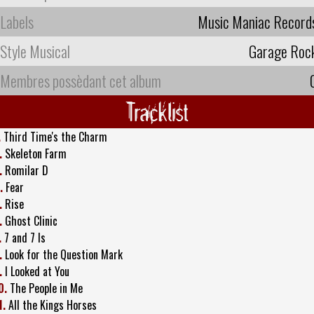
Labels
Music Maniac Record
Style Musical
Garage Roc
Membres possèdant cet album
Tracklist
.
Third Time's the Charm
.
Skeleton Farm
.
Romilar D
.
Fear
.
Rise
.
Ghost Clinic
.
7 and 7 Is
.
Look for the Question Mark
.
I Looked at You
0.
The People in Me
1.
All the Kings Horses