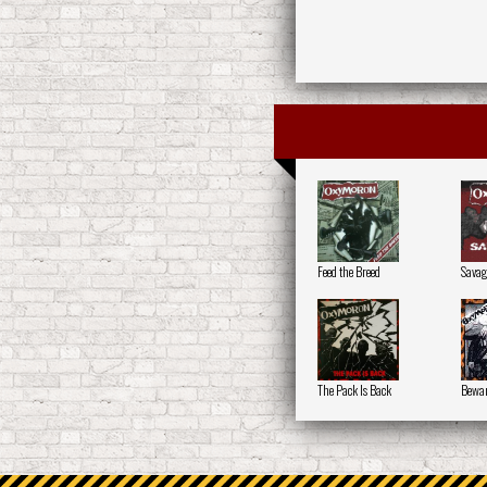
Feed the Breed
Savag
The Pack Is Back
Bewar