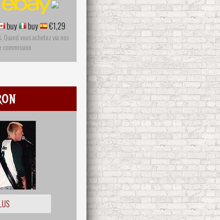
buy
buy
€1,29
s. Quand vous achetez via nos
ne commission
ron
LUS