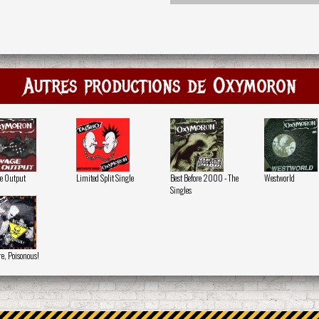
Autres productions de Oxymoron
e Output
Limited Split Single
Best Before 2000 - The
Westworld
Singles
e, Poisonous!