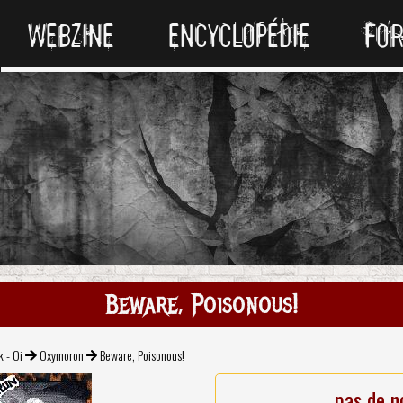
WEBZINE
ENCYCLOPÉDIE
FO
Beware, Poisonous!
k - Oi
Oxymoron
Beware, Poisonous!
pas de n