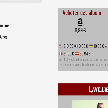
Acheter cet album
éennes
9,99 €
Aires
$19.99
9,99 €
10,05 €
31,99 €
30,94 €
Spirit of Rock est soutenu par ses lecteur
liens commerciaux, le site peut gagner u
Lavilli