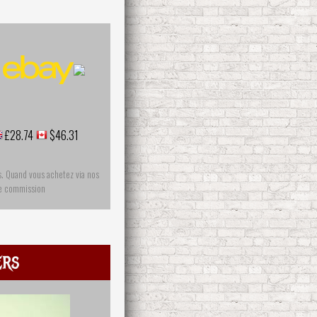
£28.74
$46.31
s. Quand vous achetez via nos
ne commission
ers