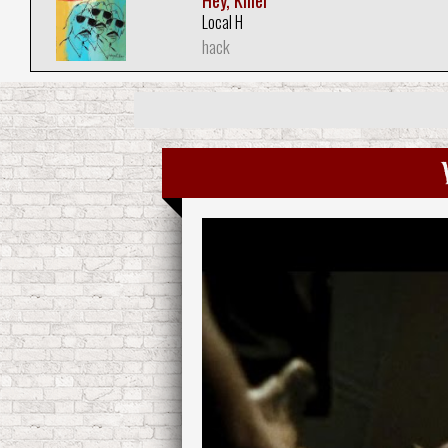
Hey, Killer
Local H
hack