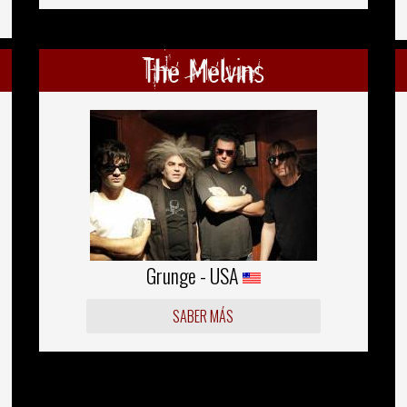
The Melvins
Grunge - USA
SABER MÁS