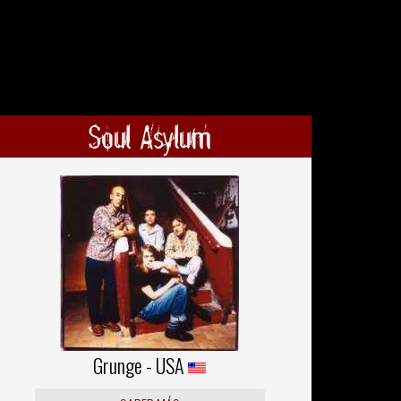
Soul Asylum
Grunge - USA