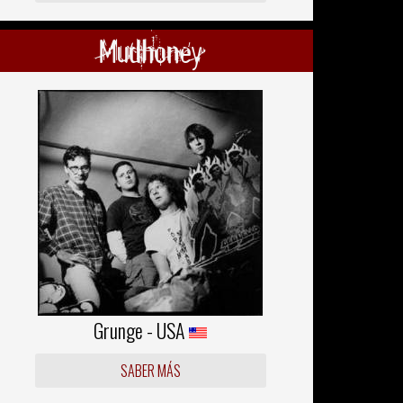
Mudhoney
Grunge - USA
SABER MÁS